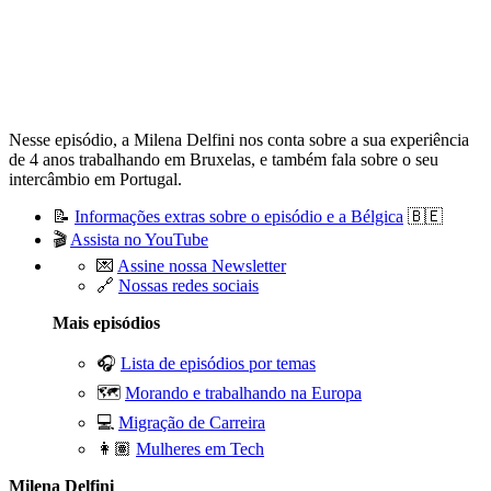
Nesse episódio, a Milena Delfini nos conta sobre a sua experiência
de 4 anos trabalhando em Bruxelas, e também fala sobre o seu
intercâmbio em Portugal.
📝
Informações extras sobre o episódio e a Bélgica
🇧🇪
🎬
Assista no YouTube
💌
Assine nossa Newsletter
🔗
Nossas redes sociais
Mais episódios
🎧
Lista de episódios por temas
🗺️
Morando e trabalhando na Europa
💻
Migração de Carreira
👩🏽
Mulheres em Tech
Milena Delfini