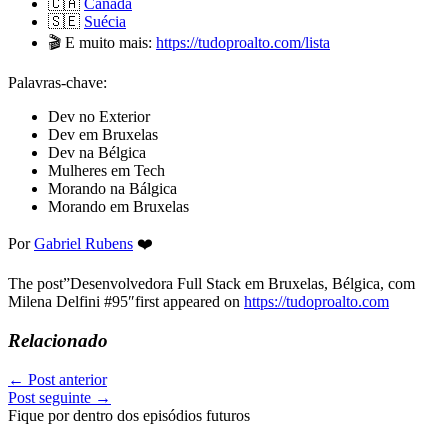
🇨🇦
Canadá
🇸🇪
Suécia
🎬 E muito mais:
https://tudoproalto.com/lista
Palavras-chave:
Dev no Exterior
Dev em Bruxelas
Dev na Bélgica
Mulheres em Tech
Morando na Bálgica
Morando em Bruxelas
Por
Gabriel Rubens
❤️
The post”Desenvolvedora Full Stack em Bruxelas, Bélgica, com
Milena Delfini #95″first appeared on
https://tudoproalto.com
Relacionado
←
Post anterior
Post seguinte
→
Fique por dentro dos episódios futuros