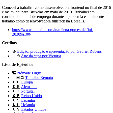
Comecei a trabalhar como desenvolvedora frontend no final de 2016
e me mudei para Bruxelas em maio de 2019. Trabalhei em
consultoria, mudei de emprego durante a pandemia e atualmente
trabalho como desenvolvedora fullstack na Borealis.
https://www.linkedin.com/in/milena-gomes-delfini-
28389a100/
Créditos
📝
Edição, produção e apresentação por Gabriel Rubens
👩‍🎨
Arte da capa por Victoria
Lista de Episódios
🎒
Nômade Digital
👨🏽‍💻
Trabalho Remoto
🇪🇺
Europa
🇩🇪
Alemanha
🇵🇹
Portugal
🇬🇧
Reino Unido
🇪🇸
Espanha
🇳🇱
Holanda
🇺🇸
Estados Unidos