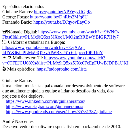
Episódios relacionados
Giuliane Ramos:
https://youtu.be/APYeyyUGgI8
George Focas:
https://youtu.be/DnRbs2Mfq8U
Fernando Bacic:
https://youtu.be/DJqyovEayOo
🎒Nômade Digital:
https://www.youtube.com/watch?v=9WNO-
Fbts8I&list=PLMx9iQ5xz5JXoqUMO2mRRBwYBIGR7Hfy7
🇪🇺 Morar e trabalhar na Europa:
https://www.youtube.com/watch?v=EzjAAq-
IdJY&list=PLMx9iQ5xz5JWB3T61c6tf-pccr10PrUoY
👩‍💻 Mulheres em TI:
https://www.youtube.com/watch?
v=0TFEJCU08Xs&list=PLMx9iQ5xz5JXc0FcEpFUwBJDPB1UK
🎬 Mais episódios:
https://tudoproalto.com/lista
Giuliane Ramos
Uma leitora musicista apaixonada por desenvolvimento de software
que atualmente ajuda a equipe a lidar os desafios da vida, dos
projetos e dos deploys.
–
https://www.linkedin.com/in/giulianeramos/
–
https://www.instagram.com/giulianeramos/
–
https://www.goodreads.com/user/show/35781387-giuliane
André Nascentes
Desenvolvedor de software especialista em back-end desde 2010.