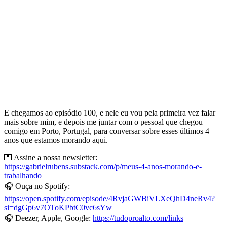
E chegamos ao episódio 100, e nele eu vou pela primeira vez falar
mais sobre mim, e depois me juntar com o pessoal que chegou
comigo em Porto, Portugal, para conversar sobre esses últimos 4
anos que estamos morando aqui.
💌 Assine a nossa newsletter:
https://gabrielrubens.substack.com/p/meus-4-anos-morando-e-
trabalhando
🎧 Ouça no Spotify:
https://open.spotify.com/episode/4RvjaGWBiVLXeQhD4neRv4?
si=dgGp6v7OToKPbtC0vc6sYw
🎧 Deezer, Apple, Google:
https://tudoproalto.com/links