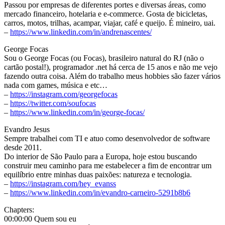
Passou por empresas de diferentes portes e diversas áreas, como
mercado financeiro, hotelaria e e-commerce. Gosta de bicicletas,
carros, motos, trilhas, acampar, viajar, café e queijo. É mineiro, uai.
–
https://www.linkedin.com/in/andrenascentes/
George Focas
Sou o George Focas (ou Focas), brasileiro natural do RJ (não o
cartão postal!), programador .net há cerca de 15 anos e não me vejo
fazendo outra coisa. Além do trabalho meus hobbies são fazer vários
nada com games, música e etc…
–
https://instagram.com/georgefocas
–
https://twitter.com/soufocas
–
https://www.linkedin.com/in/george-focas/
Evandro Jesus
Sempre trabalhei com TI e atuo como desenvolvedor de software
desde 2011.
Do interior de São Paulo para a Europa, hoje estou buscando
construir meu caminho para me estabelecer a fim de encontrar um
equilíbrio entre minhas duas paixões: natureza e tecnologia.
–
https://instagram.com/hey_evanss
–
https://www.linkedin.com/in/evandro-carneiro-5291b8b6
Chapters:
00:00:00 Quem sou eu