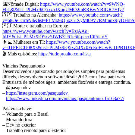
🎒Nômade Digital:
https://www.youtube.com/watch?v=9WNO-
Fbts8I&list=PLMx9iQ5xz5JXoqUMO2mRRBwYBIGR7Hfy7
🇩🇪 Trabalho na Alemanha:
https://www.youtube.com/watch?
v=68Oe_crrbN4&list=PLMx9iQ5xz5JXyMl69V7RMmnx9jvDHibS
🇪🇺 Morar e trabalhar na Europa:
https://www.youtube.com/watch?v=EzjAAq-
IdJY&list=PLMx9iQ5xz5JWB3T61c6tf-pccr10PrUoY
👩‍💻 Mulheres em TI:
https://www.youtube.com/watch?
v=0TFEJCU08Xs&list=PLMx9iQ5xz5JXc0FcEpFUwBJDPB1UK
🎬 Mais episódios:
https://tudoproalto.com/lista
Vinicius Pasquantonio
Desenvolvedor apaixonado por soluções simples para problemas
difíceis, desenvolvendo software desde 2012 com Java para web.
Entusiasta de métodos ágeis, ambientes flexíveis e entrega contínua.
– @pasquadev
–
https://instagram.com/pasquadev
–
https://www.linkedin.com/in/vinicius-pasquantonio-1a163a77/
Palavras-chave:
– Voltando para o Brasil
– Morando fora
– Dev no exterior
– Trabalho remoto para o exterior