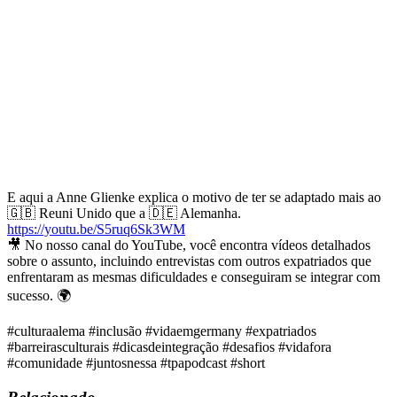
E aqui a Anne Glienke explica o motivo de ter se adaptado mais ao
🇬🇧 Reuni Unido que a 🇩🇪 Alemanha.
https://youtu.be/S5ruq6Sk3WM
🎥 No nosso canal do YouTube, você encontra vídeos detalhados
sobre o assunto, incluindo entrevistas com outros expatriados que
enfrentaram as mesmas dificuldades e conseguiram se integrar com
sucesso. 🌍
#culturaalema #inclusão #vidaemgermany #expatriados
#barreirasculturais #dicasdeintegração #desafios #vidafora
#comunidade #juntosnessa #tpapodcast #short