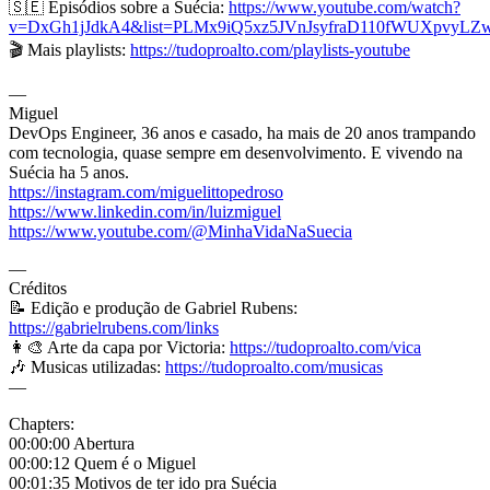
🇸🇪 Episódios sobre a Suécia:
https://www.youtube.com/watch?
v=DxGh1jJdkA4&list=PLMx9iQ5xz5JVnJsyfraD110fWUXpvyLZ
🎬 Mais playlists:
https://tudoproalto.com/playlists-youtube
—
Miguel
DevOps Engineer, 36 anos e casado, ha mais de 20 anos trampando
com tecnologia, quase sempre em desenvolvimento. E vivendo na
Suécia ha 5 anos.
https://instagram.com/miguelittopedroso
https://www.linkedin.com/in/luizmiguel
https://www.youtube.com/@MinhaVidaNaSuecia
—
Créditos
📝 Edição e produção de Gabriel Rubens:
https://gabrielrubens.com/links
👩‍🎨 Arte da capa por Victoria:
https://tudoproalto.com/vica
🎶 Musicas utilizadas:
https://tudoproalto.com/musicas
—
Chapters:
00:00:00 Abertura
00:00:12 Quem é o Miguel
00:01:35 Motivos de ter ido pra Suécia