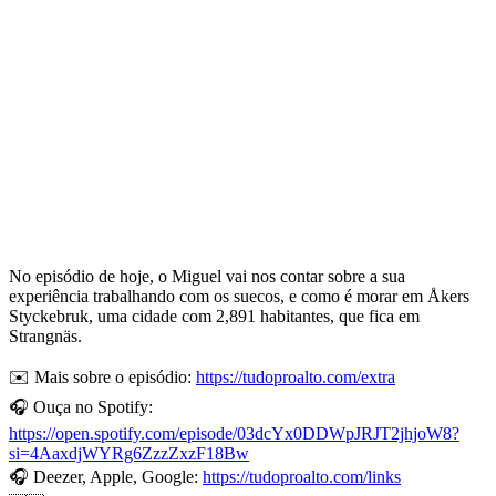
No episódio de hoje, o Miguel vai nos contar sobre a sua
experiência trabalhando com os suecos, e como é morar em Åkers
Styckebruk, uma cidade com 2,891 habitantes, que fica em
Strangnäs.
✉️ Mais sobre o episódio:
https://tudoproalto.com/extra
🎧 Ouça no Spotify:
https://open.spotify.com/episode/03dcYx0DDWpJRJT2jhjoW8?
si=4AaxdjWYRg6ZzzZxzF18Bw
🎧 Deezer, Apple, Google:
https://tudoproalto.com/links