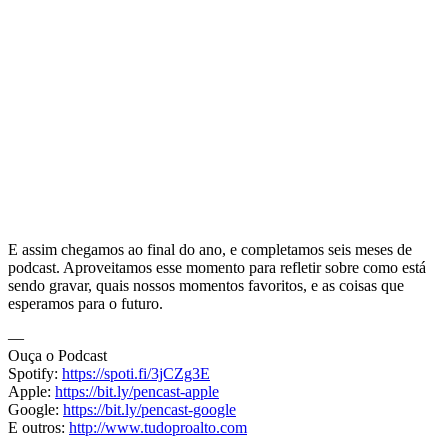
E assim chegamos ao final do ano, e completamos seis meses de
podcast. Aproveitamos esse momento para refletir sobre como está
sendo gravar, quais nossos momentos favoritos, e as coisas que
esperamos para o futuro.
—
Ouça o Podcast
Spotify:
https://spoti.fi/3jCZg3E
Apple:
https://bit.ly/pencast-apple
Google:
https://bit.ly/pencast-google
E outros:
http://www.tudoproalto.com