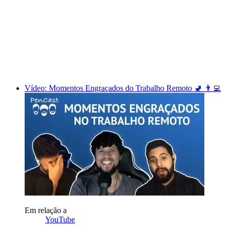
Vídeo: Momentos Engraçados do Trabalho Remoto 🚽 👨‍💻
Em relação a
YouTube