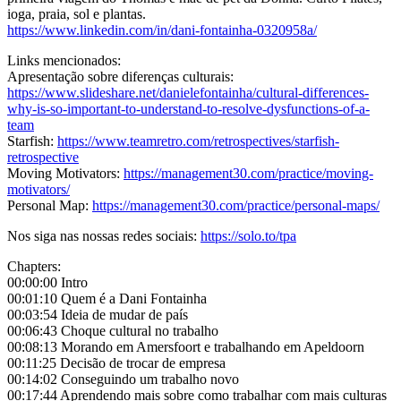
ioga, praia, sol e plantas.
https://www.linkedin.com/in/dani-fontainha-0320958a/
Links mencionados:
Apresentação sobre diferenças culturais:
https://www.slideshare.net/danielefontainha/cultural-differences-
why-is-so-important-to-understand-to-resolve-dysfunctions-of-a-
team
Starfish:
https://www.teamretro.com/retrospectives/starfish-
retrospective
Moving Motivators:
https://management30.com/practice/moving-
motivators/
Personal Map:
https://management30.com/practice/personal-maps/
Nos siga nas nossas redes sociais:
https://solo.to/tpa
Chapters:
00:00:00 Intro
00:01:10 Quem é a Dani Fontainha
00:03:54 Ideia de mudar de país
00:06:43 Choque cultural no trabalho
00:08:13 Morando em Amersfoort e trabalhando em Apeldoorn
00:11:25 Decisão de trocar de empresa
00:14:02 Conseguindo um trabalho novo
00:17:44 Aprendendo mais sobre como trabalhar com mais culturas