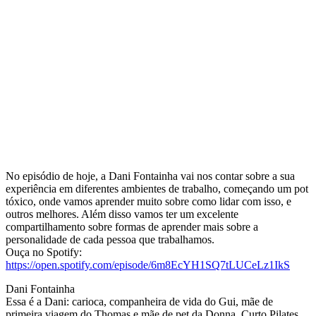
No episódio de hoje, a Dani Fontainha vai nos contar sobre a sua
experiência em diferentes ambientes de trabalho, começando um pot
tóxico, onde vamos aprender muito sobre como lidar com isso, e
outros melhores. Além disso vamos ter um excelente
compartilhamento sobre formas de aprender mais sobre a
personalidade de cada pessoa que trabalhamos.
Ouça no Spotify:
https://open.spotify.com/episode/6m8EcYH1SQ7tLUCeLz1IkS
Dani Fontainha
Essa é a Dani: carioca, companheira de vida do Gui, mãe de
primeira viagem do Thomas e mãe de pet da Donna. Curto Pilates,