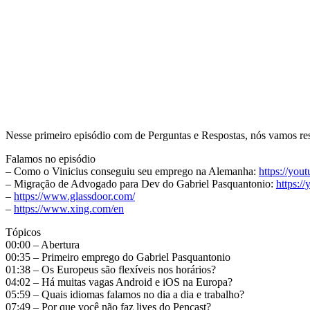
Nesse primeiro episódio com de Perguntas e Respostas, nós vamos re
Falamos no episódio
– Como o Vinicius conseguiu seu emprego na Alemanha:
https://yo
– Migração de Advogado para Dev do Gabriel Pasquantonio:
https:/
–
https://www.glassdoor.com/
–
https://www.xing.com/en
Tópicos
00:00 – Abertura
00:35 – Primeiro emprego do Gabriel Pasquantonio
01:38 – Os Europeus são flexíveis nos horários?
04:02 – Há muitas vagas Android e iOS na Europa?
05:59 – Quais idiomas falamos no dia a dia e trabalho?
07:49 – Por que você não faz lives do Pencast?