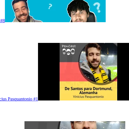
 #8
ius Pasquantonio #1