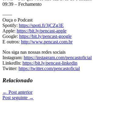
09:39 – Fechamento
——
Ouça o Podcast
Spotify:
https://spoti.fi/3jCZg3E
Apple:
https://bit.ly/pencast-apple
Google:
https://bit.ly/pencast-google
E outros:
http://www.pencast.com.br
Nos siga nas nossas redes sociais
Instagram:
https://instagram.com/pencastoficial
LinkedIn:
https://bit.ly/pencast-linkedin
Twitter:
https://twitter.com/pencastoficial
Relacionado
←
Post anterior
Post seguinte
→