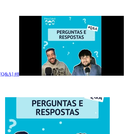
? [Q&A] #8