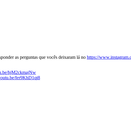
sponder as perguntas que vocês deixaram lá no
https://www.instagram.c
utu.be/hjM2ckmajNw
/youtu.be/fer9KhD1qt8