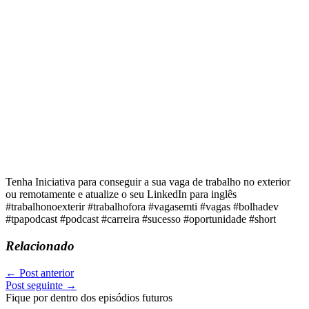
Tenha Iniciativa para conseguir a sua vaga de trabalho no exterior
ou remotamente e atualize o seu LinkedIn para inglês
#trabalhonoexterir #trabalhofora #vagasemti #vagas #bolhadev
#tpapodcast #podcast #carreira #sucesso #oportunidade #short
Relacionado
←
Post anterior
Post seguinte
→
Fique por dentro dos episódios futuros