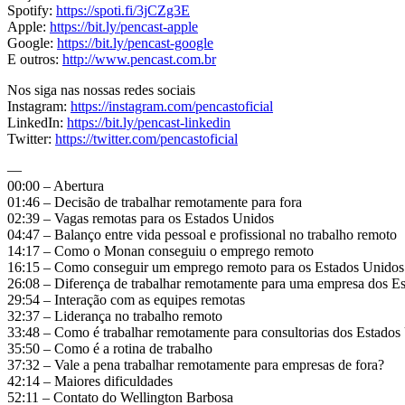
Spotify:
https://spoti.fi/3jCZg3E
Apple:
https://bit.ly/pencast-apple
Google:
https://bit.ly/pencast-google
E outros:
http://www.pencast.com.br
Nos siga nas nossas redes sociais
Instagram:
https://instagram.com/pencastoficial
LinkedIn:
https://bit.ly/pencast-linkedin
Twitter:
https://twitter.com/pencastoficial
—
00:00 – Abertura
01:46 – Decisão de trabalhar remotamente para fora
02:39 – Vagas remotas para os Estados Unidos
04:47 – Balanço entre vida pessoal e profissional no trabalho remoto
14:17 – Como o Monan conseguiu o emprego remoto
16:15 – Como conseguir um emprego remoto para os Estados Unidos
26:08 – Diferença de trabalhar remotamente para uma empresa dos E
29:54 – Interação com as equipes remotas
32:37 – Liderança no trabalho remoto
33:48 – Como é trabalhar remotamente para consultorias dos Estados
35:50 – Como é a rotina de trabalho
37:32 – Vale a pena trabalhar remotamente para empresas de fora?
42:14 – Maiores dificuldades
52:11 – Contato do Wellington Barbosa