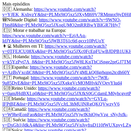
Mais episódios
🇩🇪 Alemanha:
https://www.youtube.com/watch?
v=YJEK_KxbvzY&list=PLMx9iQ5xz5JXyMl69V7RMmnx9jvDHib
🎒Nômade Digital:
https://www.youtube.com/watch?v=9WNO-
Fbts8I&list=PLMx9iQ5xz5JXoqUMO2mRRBwYBIGR7Hfy7
🇪🇺 Morar e trabalhar na Europa:
https://www.youtube.com/watch?v=EzjAAq-
IdJY&list=PLMx9iQ5xz5JWB3T61c6tf-pccr10PrUoY
👩‍💻 Mulheres em TI:
https://www.youtube.com/watch?
v=0TFEJCU08Xs&list=PLMx9iQ5xz5JXc0FcEpFUwBJDPB1UK
🇳🇱 Holanda:
https://www.youtube.com/watch?
v=k5YzPyt7A_8&list=PLMx9iQ5xz5JW8LKnThCiSnge2prGJ7T
🇪🇸Espanha:
https://www.youtube.com/watch?
v=AzBsVxcdiC8&list=PLMx9iQ5xz5JV4MLkQ0Igrhqpn2tcdh60Y
🇵🇹 Portugal:
https://www.youtube.com/watch?v=7WR-
9u85DvE&list=PLMx9iQ5xz5JXgkgVcMOMHvklVOevYlud4
🇬🇧Reino Unido:
https://www.youtube.com/watch?
v=0amJHdBXLp0&list=PLMx9iQ5xz5JXfkS0GCdamLM0yhcgvrt
🇮🇪Irlanda:
https://www.youtube.com/watch?v=GVLq-
IFPtBE&list=PLMx9iQ5xz5JVcJrL3hMUlNRgQKQVwzyV6
🇨🇦Canadá:
https://www.youtube.com/watch?
v=W9hejEonFao&list=PLMx9iQ5xz5JVjwfKhiOjwVzg_sNyJxfk-
🇸🇪 Suécia:
https://www.youtube.com/watch?
v=DxGh1jJdkA4&list=PLMx9iQ5xz5JVnJsyfraD110fWUXpvyLZ
🇨🇭Suíça:
https://www.youtube.com/watch?