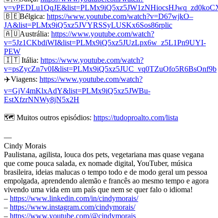
v=vPEDLu1QqJE&list=PLMx9iQ5xz5JW1zNHiocsHJwq_zd0koC
🇧🇪Bélgica:
https://www.youtube.com/watch?v=D67wjkO–
JA&list=PLMx9iQ5xz5JVYRSSyLUSKx6Sos86rplic
🇦🇺Austrália:
https://www.youtube.com/watch?
v=5Jz1CKbdiWI&list=PLMx9iQ5xz5JUzLpx6w_z5L1Pn9UYI-
PEW
🇮🇹 Itália:
https://www.youtube.com/watch?
v=psZycZn7v0I&list=PLMx9iQ5xz5JUC_vq0TZuOfo5R6BsOnf9b
✈️Viagens:
https://www.youtube.com/watch?
v=GjV4mKlxAdY&list=PLMx9iQ5xz5JWBu-
EstXfzrNNWy8jN5x2H
🗺️ Muitos outros episódios:
https://tudoproalto.com/lista
—
Cindy Morais
Paulistana, agilista, louca dos pets, vegetariana mas quase vegana
que come pouca salada, ex nomade digital, YouTuber, música
brasileira, ideias malucas o tempo todo e de modo geral um pessoa
empolgada, aprendendo alemão e francês ao mesmo tempo e agora
vivendo uma vida em um país que nem se quer falo o idioma!
–
https://www.linkedin.com/in/cindymorais/
–
https://www.instagram.com/cindymorais/
–
https://www.youtube.com/@cindymorais