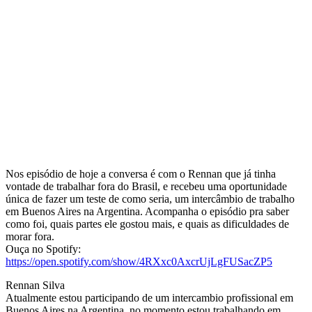
Nos episódio de hoje a conversa é com o Rennan que já tinha
vontade de trabalhar fora do Brasil, e recebeu uma oportunidade
única de fazer um teste de como seria, um intercâmbio de trabalho
em Buenos Aires na Argentina. Acompanha o episódio pra saber
como foi, quais partes ele gostou mais, e quais as dificuldades de
morar fora.
Ouça no Spotify:
https://open.spotify.com/show/4RXxc0AxcrUjLgFUSacZP5
Rennan Silva
Atualmente estou participando de um intercambio profissional em
Buenos Aires na Argentina, no momento estou trabalhando em