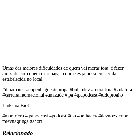
Umas das maiores dificuldades de quem vai morar fora, é fazer
amizade com quem é do país, já que eles já possuem a vida
estabelecida no local.
#dinamarca #copenhague #europa #bolhadev #morarfora #vidafora
#carreirainternacional #amizade #tpa #tpapodcast #tudoproalto
Links na Bio!
#morarfora #tpapodcast #podcast #tpa #bolhadev #devnoexterior
#devnagringa #short
Relacionado