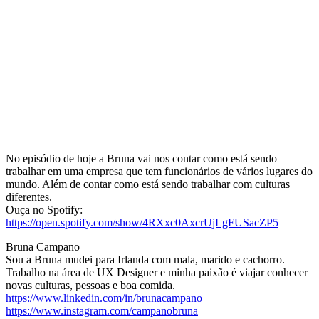
No episódio de hoje a Bruna vai nos contar como está sendo
trabalhar em uma empresa que tem funcionários de vários lugares do
mundo. Além de contar como está sendo trabalhar com culturas
diferentes.
Ouça no Spotify:
https://open.spotify.com/show/4RXxc0AxcrUjLgFUSacZP5
Bruna Campano
Sou a Bruna mudei para Irlanda com mala, marido e cachorro.
Trabalho na área de UX Designer e minha paixão é viajar conhecer
novas culturas, pessoas e boa comida.
https://www.linkedin.com/in/brunacampano
https://www.instagram.com/campanobruna