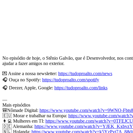
No episódio de hoje, o Stênio Galvão, que é Desenvolvedor, nos con
ajudar a fazer amigos no exterior.
💌 Assine a nossa newsletter:
https://tudoproalto.com/news
🎧 Ouça no Spotify:
https://tudoproalto.com/spotify
🎧 Deezer, Apple, Google:
https://tudoproalto.com/links
—
Mais episódios
🎒Nômade Digital:
https://www.youtube.com/watch?v=9WNO-F
🇪🇺 Morar e trabalhar na Europa:
https://www.youtube.com/watc
👩‍💻 Mulheres em TI:
https://www.youtube.com/watch?v=0TFE
🇩🇪 Alemanha:
https://www.youtube.com/watch?v=YJEK_Kxbv
🇳🇱 Holanda:
https://www.youtube.com/watch?v=k5YzPyt7A_