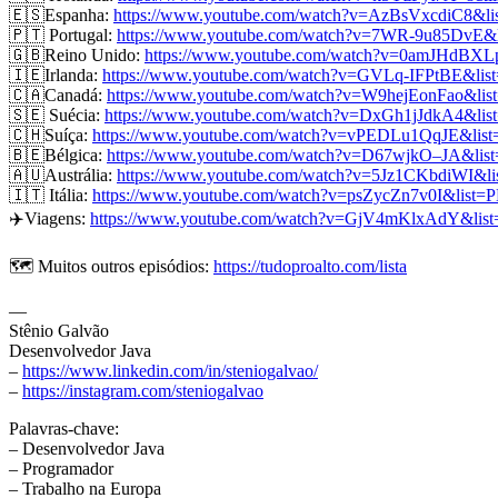
🇪🇸Espanha:
https://www.youtube.com/watch?v=AzBsVxcdiC8&
🇵🇹 Portugal:
https://www.youtube.com/watch?v=7WR-9u85Dv
🇬🇧Reino Unido:
https://www.youtube.com/watch?v=0amJHdB
🇮🇪Irlanda:
https://www.youtube.com/watch?v=GVLq-IFPtBE
🇨🇦Canadá:
https://www.youtube.com/watch?v=W9hejEonFao&l
🇸🇪 Suécia:
https://www.youtube.com/watch?v=DxGh1jJdkA4&
🇨🇭Suíça:
https://www.youtube.com/watch?v=vPEDLu1QqJE&l
🇧🇪Bélgica:
https://www.youtube.com/watch?v=D67wjkO–JA&l
🇦🇺Austrália:
https://www.youtube.com/watch?v=5Jz1CKbdiWI
🇮🇹 Itália:
https://www.youtube.com/watch?v=psZycZn7v0I&li
✈️Viagens:
https://www.youtube.com/watch?v=GjV4mKlxAdY&l
🗺️ Muitos outros episódios:
https://tudoproalto.com/lista
—
Stênio Galvão
Desenvolvedor Java
–
https://www.linkedin.com/in/steniogalvao/
–
https://instagram.com/steniogalvao
Palavras-chave:
– Desenvolvedor Java
– Programador
– Trabalho na Europa