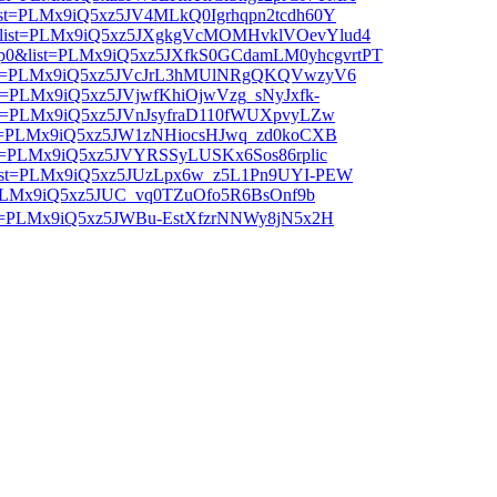
list=PLMx9iQ5xz5JV4MLkQ0Igrhqpn2tcdh60Y
E&list=PLMx9iQ5xz5JXgkgVcMOMHvklVOevYlud4
XLp0&list=PLMx9iQ5xz5JXfkS0GCdamLM0yhcgvrtPT
&list=PLMx9iQ5xz5JVcJrL3hMUlNRgQKQVwzyV6
ist=PLMx9iQ5xz5JVjwfKhiOjwVzg_sNyJxfk-
list=PLMx9iQ5xz5JVnJsyfraD110fWUXpvyLZw
ist=PLMx9iQ5xz5JW1zNHiocsHJwq_zd0koCXB
ist=PLMx9iQ5xz5JVYRSSyLUSKx6Sos86rplic
&list=PLMx9iQ5xz5JUzLpx6w_z5L1Pn9UYI-PEW
st=PLMx9iQ5xz5JUC_vq0TZuOfo5R6BsOnf9b
ist=PLMx9iQ5xz5JWBu-EstXfzrNNWy8jN5x2H