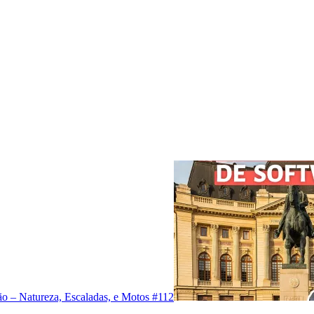
o – Natureza, Escaladas, e Motos #112