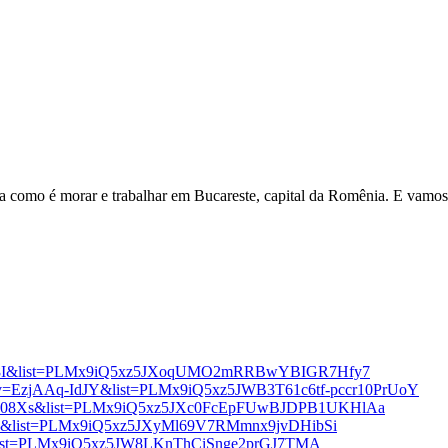
ta como é morar e trabalhar em Bucareste, capital da Romênia. E vamo
bts8I&list=PLMx9iQ5xz5JXoqUMO2mRRBwYBIGR7Hfy7
h?v=EzjAAq-IdJY&list=PLMx9iQ5xz5JWB3T61c6tf-pccr10PrUoY
JCU08Xs&list=PLMx9iQ5xz5JXc0FcEpFUwBJDPB1UKHlAa
zY&list=PLMx9iQ5xz5JXyMl69V7RMmnx9jvDHibSi
8&list=PLMx9iQ5xz5JW8LKnThCiSnge2prGJ7TMA